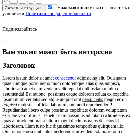
Нажимая кнопку вы соглашаетесь с
Скачать инструкцию
условиями
Политики конфиденциальности
Подписывайтесь
Вам также может
быть интересно
Заголовок
Lorem ipsum dolor sit amet
consectetur
adipisicing elit. Quisquam
quae cumque porro nemo modi doloremque alias quas adipisci,
laboriosam amet nam veniam velit repellat quibusdam minima
assumenda! Est ratione, possimus eaque dolorem soluta ex expedita
ipsum illum veritatis sed atque aliquid odit
perspiciatis
magni error,
adipisci
molestias officia, laborum commodi reprehenderit!
Repudiandae libero culpa possimus cupiditate dolorem voluptatum
ex vitae vero officiis. Tenetur nam possimus ad totam
ratione
eos ex
quas a provident praesentium magni ducimus natus delectus id
laboriosam, illum iusto hic dignissimos temporibus quisquam illo.
Qui, ratione nesciunt culpa perferendis provident ad, porro quo ut