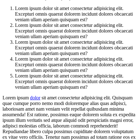
Lorem ipsum dolor sit amet consectetur adipisicing elit.
Excepturi omnis quaerat dolorem incidunt dolores obcaecati
veniam ullam aperiam quisquam est?
Lorem ipsum dolor sit amet consectetur adipisicing elit.
Excepturi omnis quaerat dolorem incidunt dolores obcaecati
veniam ullam aperiam quisquam est?
Lorem ipsum dolor sit amet consectetur adipisicing elit.
Excepturi omnis quaerat dolorem incidunt dolores obcaecati
veniam ullam aperiam quisquam est?
Lorem ipsum dolor sit amet consectetur adipisicing elit.
Excepturi omnis quaerat dolorem incidunt dolores obcaecati
veniam ullam aperiam quisquam est?
Lorem ipsum dolor sit amet consectetur adipisicing elit.
Excepturi omnis quaerat dolorem incidunt dolores obcaecati
veniam ullam aperiam quisquam est?
Lorem ipsum
dolor
sit amet consectetur adipisicing elit. Quisquam
quae cumque porro nemo modi doloremque alias quas adipisci,
laboriosam amet nam veniam velit repellat quibusdam minima
assumenda! Est ratione, possimus eaque dolorem soluta ex expedita
ipsum illum veritatis sed atque aliquid odit perspiciatis magni error,
adipisci molestias officia, laborum commodi reprehenderit!
Repudiandae libero culpa possimus cupiditate dolorem voluptatum
ex vitae vero officiis. Tenetur nam possimus ad totam ratione eos ex