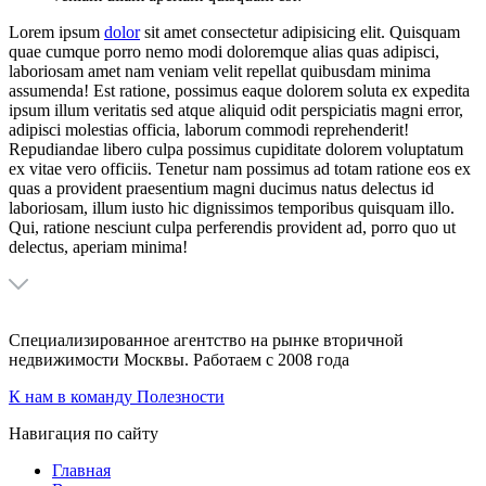
Lorem ipsum
dolor
sit amet consectetur adipisicing elit. Quisquam
quae cumque porro nemo modi doloremque alias quas adipisci,
laboriosam amet nam veniam velit repellat quibusdam minima
assumenda! Est ratione, possimus eaque dolorem soluta ex expedita
ipsum illum veritatis sed atque aliquid odit perspiciatis magni error,
adipisci molestias officia, laborum commodi reprehenderit!
Repudiandae libero culpa possimus cupiditate dolorem voluptatum
ex vitae vero officiis. Tenetur nam possimus ad totam ratione eos ex
quas a provident praesentium magni ducimus natus delectus id
laboriosam, illum iusto hic dignissimos temporibus quisquam illo.
Qui, ratione nesciunt culpa perferendis provident ad, porro quo ut
delectus, aperiam minima!
Специализированное агентство на рынке вторичной
недвижимости Москвы.
Работаем с 2008 года
К нам в команду
Полезности
Навигация по сайту
Главная