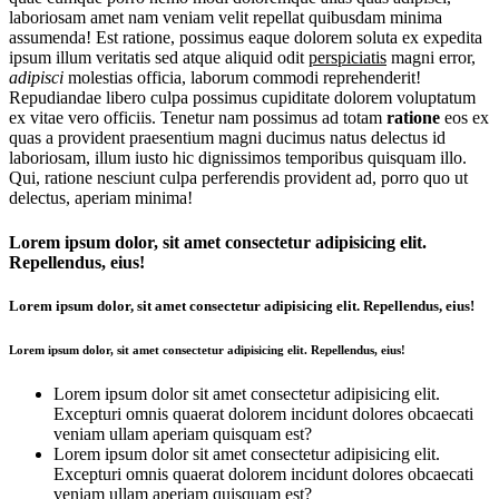
laboriosam amet nam veniam velit repellat quibusdam minima
assumenda! Est ratione, possimus eaque dolorem soluta ex expedita
ipsum illum veritatis sed atque aliquid odit
perspiciatis
magni error,
adipisci
molestias officia, laborum commodi reprehenderit!
Repudiandae libero culpa possimus cupiditate dolorem voluptatum
ex vitae vero officiis. Tenetur nam possimus ad totam
ratione
eos ex
quas a provident praesentium magni ducimus natus delectus id
laboriosam, illum iusto hic dignissimos temporibus quisquam illo.
Qui, ratione nesciunt culpa perferendis provident ad, porro quo ut
delectus, aperiam minima!
Lorem ipsum dolor, sit amet consectetur adipisicing elit.
Repellendus, eius!
Lorem ipsum dolor, sit amet consectetur adipisicing elit. Repellendus, eius!
Lorem ipsum dolor, sit amet consectetur adipisicing elit. Repellendus, eius!
Lorem ipsum dolor sit amet consectetur adipisicing elit.
Excepturi omnis quaerat dolorem incidunt dolores obcaecati
veniam ullam aperiam quisquam est?
Lorem ipsum dolor sit amet consectetur adipisicing elit.
Excepturi omnis quaerat dolorem incidunt dolores obcaecati
veniam ullam aperiam quisquam est?