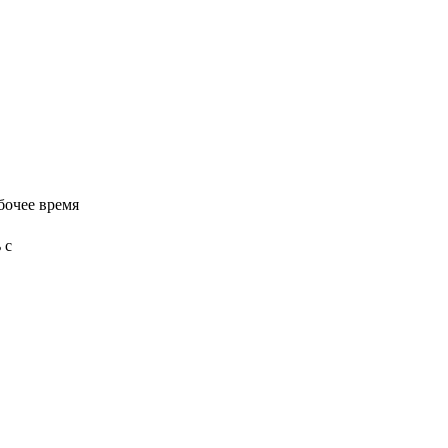
бочее время
 с