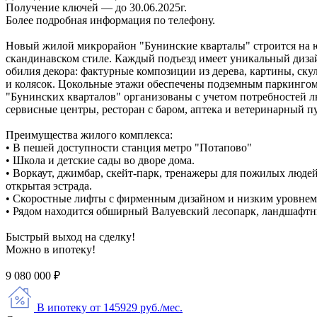
Получение ключей — до 30.06.2025г.
Более подробная информация по телефону.
Новый жилой микрорайон "Бунинские кварталы" строится на юг
скандинавском стиле. Каждый подъезд имеет уникальный дизай
обилия декора: фактурные композиции из дерева, картины, ск
и колясок. Цокольные этажи обеспечены подземным паркингом
"Бунинских кварталов" организованы с учетом потребностей лю
сервисные центры, ресторан с баром, аптека и ветеринарный п
Преимущества жилого комплекса:
• В пешей доступности станция метро "Потапово"
• Школа и детские сады во дворе дома.
• Воркаут, джимбар, скейт-парк, тренажеры для пожилых люде
открытая эстрада.
• Скоростные лифты с фирменным дизайном и низким уровнем
• Рядом находится обширный Валуевский лесопарк, ландшафтн
Быстрый выход на сделку!
Можно в ипотеку!
9 080 000 ₽
В ипотеку от 145929 руб./мес.