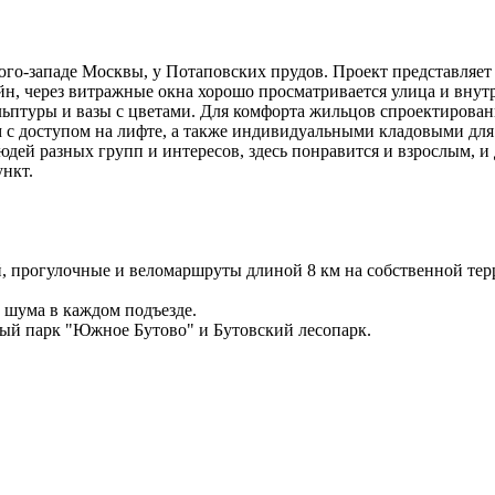
о-западе Москвы, у Потаповских прудов. Проект представляет 
н, через витражные окна хорошо просматривается улица и внутр
ульптуры и вазы с цветами. Для комфорта жильцов спроектирова
 с доступом на лифте, а также индивидуальными кладовыми дл
дей разных групп и интересов, здесь понравится и взрослым, и
ункт.
й, прогулочные и веломаршруты длиной 8 км на собственной тер
 шума в каждом подъезде.
ый парк "Южное Бутово" и Бутовский лесопарк.